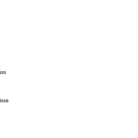
uss
isse