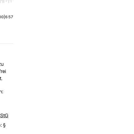
r end. Hold shift to jump forward or backward.
00
|
6:57
zu
rei
t.
n:
bStG
o:
§