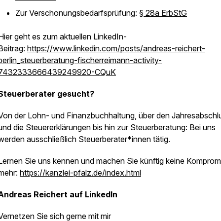
Zur Verschonungsbedarfsprüfung:
§ 28a ErbStG
Hier geht es zum aktuellen LinkedIn-
Beitrag:
https://www.linkedin.com/posts/andreas-reichert-
berlin_steuerberatung-fischerreimann-activity-
7432333666439249920-CQuK
Steuerberater gesucht?
Von der Lohn- und Finanzbuchhaltung, über den Jahresabschl
und die Steuererklärungen bis hin zur Steuerberatung: Bei uns
werden ausschließlich Steuerberater*innen tätig.
Lernen Sie uns kennen und machen Sie künftig keine Komprom
mehr:
https://kanzlei-pfalz.de/index.html
Andreas Reichert auf LinkedIn
Vernetzen Sie sich gerne mit mir