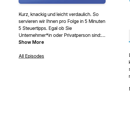
Kurz, knackig und leicht verdaulich. So
servieren wir Ihnen pro Folge in 5 Minuten
5 Steuertipps. Egal ob Sie
Unternehmer*in oder Privatperson sind:
Für jeden ist etwas dabei.
Show More
All Episodes