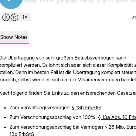
Use Left/Right to seek, Home/End to jump to start o
0:
Show Notes
Die Übertragung von sehr großem Betriebsvermögen kann
kompliziert werden. Es lohnt sich aber, sich dieser Komplexität 
stellen. Denn im besten Fall ist die Übertragung komplett steuerf
möglich, selbst wenn es sich um ein Milliardenvermögen handel
Nachfolgend finden Sie Links zu den entsprechenden Gesetze
Zum Verwaltungsvermögen:
§ 13b ErbStG
Zum Verschonungsabschlag von 100%:
§ 13a Abs. 10 Er
Zum Verschonungsabschlag bei Vermögen > 26 Mio. Eur
13c ErbStG