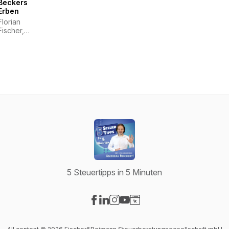
Beckers
Erben
Florian
Fischer,
Andreas
Reichert
5 Steuertipps in 5 Minuten
Visit our Facebook page
Visit our LinkedIn page
Visit our Instagram page
Visit our YouTube page
Visit our Website page