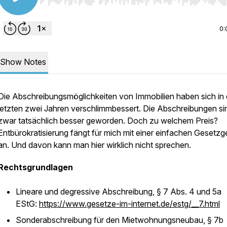
Use Left/Right to seek, Home/End to jump to start o
0:
Show Notes
Die Abschreibungsmöglichkeiten von Immobilien haben sich in
letzten zwei Jahren verschlimmbessert. Die Abschreibungen si
zwar tatsächlich besser geworden. Doch zu welchem Preis?
Entbürokratisierung fängt für mich mit einer einfachen Gesetz
an. Und davon kann man hier wirklich nicht sprechen.
Rechtsgrundlagen
Lineare und degressive Abschreibung, § 7 Abs. 4 und 5a
EStG:
https://www.gesetze-im-internet.de/estg/__7.html
Sonderabschreibung für den Mietwohnungsneubau, § 7b