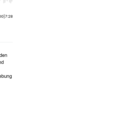
r end. Hold shift to jump forward or backward.
00
|
7:28
 den
nd
gebung