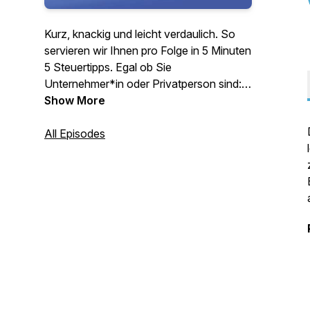
Kurz, knackig und leicht verdaulich. So
servieren wir Ihnen pro Folge in 5 Minuten
5 Steuertipps. Egal ob Sie
Unternehmer*in oder Privatperson sind:
Für jeden ist etwas dabei.
Show More
All Episodes