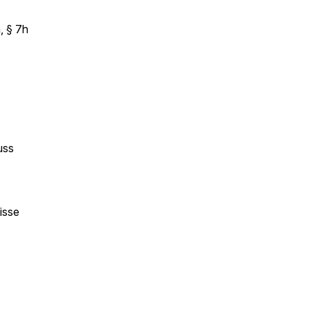
, § 7h
uss
isse