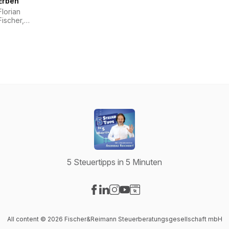
Erben
Florian
Fischer,
Andreas
Reichert
5 Steuertipps in 5 Minuten
Visit our Facebook page
Visit our LinkedIn page
Visit our Instagram page
Visit our YouTube page
Visit our Website page
All content © 2026 Fischer&Reimann Steuerberatungsgesellschaft mbH