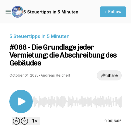
+ Follow
5 Steuertipps in 5 Minuten
5 Steuertipps in 5 Minuten
#088 - Die Grundlage jeder
Vermietung: die Abschreibung des
Gebäudes
Share
October 01, 2025
•
Andreas Reichert
Use Left/Right to seek, Home/End to jump to st
0:00
|
6:05