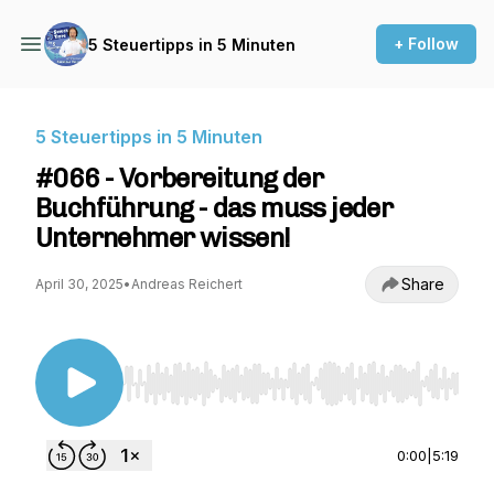
+ Follow
5 Steuertipps in 5 Minuten
5 Steuertipps in 5 Minuten
#066 - Vorbereitung der
Buchführung - das muss jeder
Unternehmer wissen!
Share
April 30, 2025
•
Andreas Reichert
Use Left/Right to seek, Home/End to jump to st
0:00
|
5:19